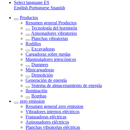
Select language
ES
English
Portuguese
Spanish
Productos
Resumen general
Productos
Tecnología del hormigón
Apisonadores vibratorios
Planchas vibratorias
Rodillos
Excavadoras
Cargadoras sobre ruedas
Manipuladores telescópicos
Dumpers
Minicargadoras
Demolición
Generación de energía
Sistema de almacenamiento de energía
Iluminación
Bombas
zero emission
Resumen general
zero emission
Vibradores internos eléctricos
Fratasadoras eléctricas
Apisonadores eléctricos
Planchas vibratorias eléctricas