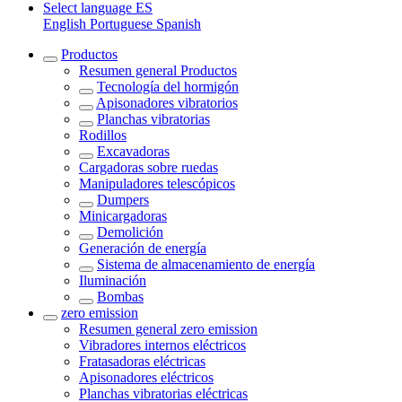
Select language
ES
English
Portuguese
Spanish
Productos
Resumen general
Productos
Tecnología del hormigón
Apisonadores vibratorios
Planchas vibratorias
Rodillos
Excavadoras
Cargadoras sobre ruedas
Manipuladores telescópicos
Dumpers
Minicargadoras
Demolición
Generación de energía
Sistema de almacenamiento de energía
Iluminación
Bombas
zero emission
Resumen general
zero emission
Vibradores internos eléctricos
Fratasadoras eléctricas
Apisonadores eléctricos
Planchas vibratorias eléctricas