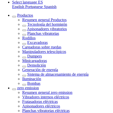
Select language
ES
English
Portuguese
Spanish
Productos
Resumen general
Productos
Tecnología del hormigón
Apisonadores vibratorios
Planchas vibratorias
Rodillos
Excavadoras
Cargadoras sobre ruedas
Manipuladores telescópicos
Dumpers
Minicargadoras
Demolición
Generación de energía
Sistema de almacenamiento de energía
Iluminación
Bombas
zero emission
Resumen general
zero emission
Vibradores internos eléctricos
Fratasadoras eléctricas
Apisonadores eléctricos
Planchas vibratorias eléctricas