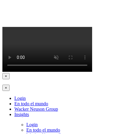
×
×
Login
En todo el mundo
Wacker Neuson Group
Insights
Login
En todo el mundo