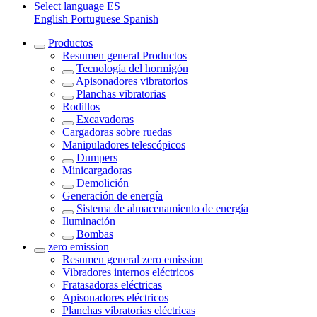
Select language
ES
English
Portuguese
Spanish
Productos
Resumen general
Productos
Tecnología del hormigón
Apisonadores vibratorios
Planchas vibratorias
Rodillos
Excavadoras
Cargadoras sobre ruedas
Manipuladores telescópicos
Dumpers
Minicargadoras
Demolición
Generación de energía
Sistema de almacenamiento de energía
Iluminación
Bombas
zero emission
Resumen general
zero emission
Vibradores internos eléctricos
Fratasadoras eléctricas
Apisonadores eléctricos
Planchas vibratorias eléctricas