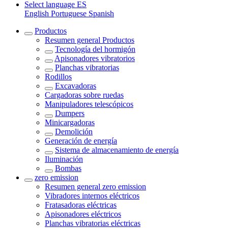
Select language
ES
English
Portuguese
Spanish
Productos
Resumen general
Productos
Tecnología del hormigón
Apisonadores vibratorios
Planchas vibratorias
Rodillos
Excavadoras
Cargadoras sobre ruedas
Manipuladores telescópicos
Dumpers
Minicargadoras
Demolición
Generación de energía
Sistema de almacenamiento de energía
Iluminación
Bombas
zero emission
Resumen general
zero emission
Vibradores internos eléctricos
Fratasadoras eléctricas
Apisonadores eléctricos
Planchas vibratorias eléctricas