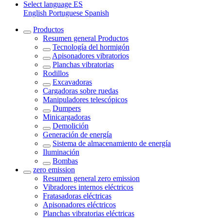
Select language
ES
English
Portuguese
Spanish
Productos
Resumen general
Productos
Tecnología del hormigón
Apisonadores vibratorios
Planchas vibratorias
Rodillos
Excavadoras
Cargadoras sobre ruedas
Manipuladores telescópicos
Dumpers
Minicargadoras
Demolición
Generación de energía
Sistema de almacenamiento de energía
Iluminación
Bombas
zero emission
Resumen general
zero emission
Vibradores internos eléctricos
Fratasadoras eléctricas
Apisonadores eléctricos
Planchas vibratorias eléctricas