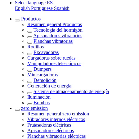
Select language
ES
English
Portuguese
Spanish
Productos
Resumen general
Productos
Tecnología del hormigón
Apisonadores vibratorios
Planchas vibratorias
Rodillos
Excavadoras
Cargadoras sobre ruedas
Manipuladores telescópicos
Dumpers
Minicargadoras
Demolición
Generación de energía
Sistema de almacenamiento de energía
Iluminación
Bombas
zero emission
Resumen general
zero emission
Vibradores internos eléctricos
Fratasadoras eléctricas
Apisonadores eléctricos
Planchas vibratorias eléctricas