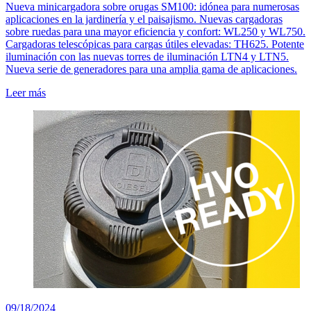
Nueva minicargadora sobre orugas SM100: idónea para numerosas
aplicaciones en la jardinería y el paisajismo. Nuevas cargadoras
sobre ruedas para una mayor eficiencia y confort: WL250 y WL750.
Cargadoras telescópicas para cargas útiles elevadas: TH625. Potente
iluminación con las nuevas torres de iluminación LTN4 y LTN5.
Nueva serie de generadores para una amplia gama de aplicaciones.
Leer más
09/18/2024