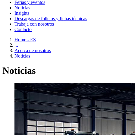
Ferias y eventos
Noticias
Insights
Descargas de folletos y fichas técnicas
Trabaja con nosotros
Contacto
Home - ES
...
Acerca de nosotros
Noticias
Noticias