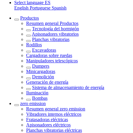
Select language
ES
English
Portuguese
Spanish
Productos
Resumen general
Productos
Tecnología del hormigón
Apisonadores vibratorios
Planchas vibratorias
Rodillos
Excavadoras
Cargadoras sobre ruedas
Manipuladores telescópicos
Dumpers
Minicargadoras
Demolición
Generación de energía
Sistema de almacenamiento de energía
Iluminación
Bombas
zero emission
Resumen general
zero emission
Vibradores internos eléctricos
Fratasadoras eléctricas
Apisonadores eléctricos
Planchas vibratorias eléctricas