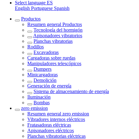
Select language
ES
English
Portuguese
Spanish
Productos
Resumen general
Productos
Tecnología del hormigón
Apisonadores vibratorios
Planchas vibratorias
Rodillos
Excavadoras
Cargadoras sobre ruedas
Manipuladores telescópicos
Dumpers
Minicargadoras
Demolición
Generación de energía
Sistema de almacenamiento de energía
Iluminación
Bombas
zero emission
Resumen general
zero emission
Vibradores internos eléctricos
Fratasadoras eléctricas
Apisonadores eléctricos
Planchas vibratorias eléctricas