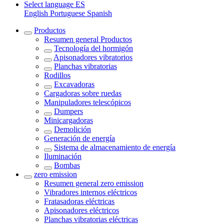
Select language
ES
English
Portuguese
Spanish
Productos
Resumen general
Productos
Tecnología del hormigón
Apisonadores vibratorios
Planchas vibratorias
Rodillos
Excavadoras
Cargadoras sobre ruedas
Manipuladores telescópicos
Dumpers
Minicargadoras
Demolición
Generación de energía
Sistema de almacenamiento de energía
Iluminación
Bombas
zero emission
Resumen general
zero emission
Vibradores internos eléctricos
Fratasadoras eléctricas
Apisonadores eléctricos
Planchas vibratorias eléctricas