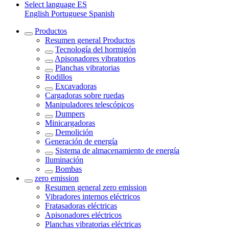
Select language
ES
English
Portuguese
Spanish
Productos
Resumen general
Productos
Tecnología del hormigón
Apisonadores vibratorios
Planchas vibratorias
Rodillos
Excavadoras
Cargadoras sobre ruedas
Manipuladores telescópicos
Dumpers
Minicargadoras
Demolición
Generación de energía
Sistema de almacenamiento de energía
Iluminación
Bombas
zero emission
Resumen general
zero emission
Vibradores internos eléctricos
Fratasadoras eléctricas
Apisonadores eléctricos
Planchas vibratorias eléctricas