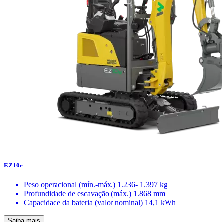
EZ10e
Peso operacional (mín.-máx.)
1.236- 1.397 kg
Profundidade de escavação (máx.)
1.868 mm
Capacidade da bateria (valor nominal)
14,1 kWh
Saiba mais