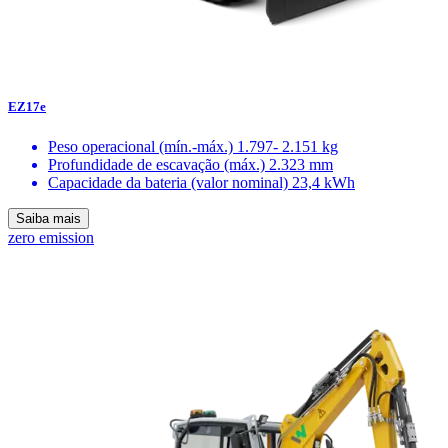
EZ17e
Peso operacional (mín.-máx.)
1.797- 2.151 kg
Profundidade de escavação (máx.)
2.323 mm
Capacidade da bateria (valor nominal)
23,4 kWh
Saiba mais
zero emission