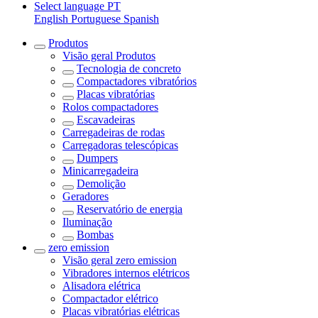
Select language
PT
English
Portuguese
Spanish
Produtos
Visão geral
Produtos
Tecnologia de concreto
Compactadores vibratórios
Placas vibratórias
Rolos compactadores
Escavadeiras
Carregadeiras de rodas
Carregadoras telescópicas
Dumpers
Minicarregadeira
Demolição
Geradores
Reservatório de energia
Iluminação
Bombas
zero emission
Visão geral
zero emission
Vibradores internos elétricos
Alisadora elétrica
Compactador elétrico
Placas vibratórias elétricas