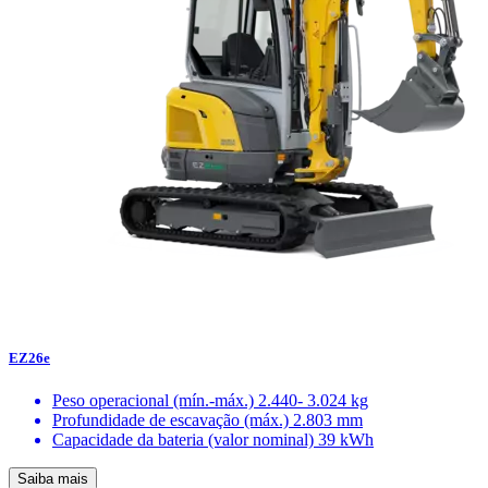
EZ26e
Peso operacional (mín.-máx.)
2.440- 3.024 kg
Profundidade de escavação (máx.)
2.803 mm
Capacidade da bateria (valor nominal)
39 kWh
Saiba mais