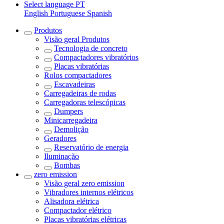
Select language
PT
English
Portuguese
Spanish
Produtos
Visão geral
Produtos
Tecnologia de concreto
Compactadores vibratórios
Placas vibratórias
Rolos compactadores
Escavadeiras
Carregadeiras de rodas
Carregadoras telescópicas
Dumpers
Minicarregadeira
Demolição
Geradores
Reservatório de energia
Iluminação
Bombas
zero emission
Visão geral
zero emission
Vibradores internos elétricos
Alisadora elétrica
Compactador elétrico
Placas vibratórias elétricas