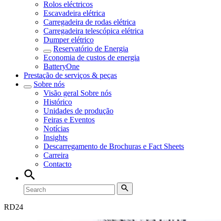
Rolos eléctricos
Escavadeira elétrica
Carregadeira de rodas elétrica
Carregadeira telescópica elétrica
Dumper elétrico
Reservatório de Energia
Economia de custos de energia
BatteryOne
Prestação de serviços & peças
Sobre nós
Visão geral
Sobre nós
Histórico
Unidades de produção
Feiras e Eventos
Notícias
Insights
Descarregamento de Brochuras e Fact Sheets
Carreira
Contacto
RD
24