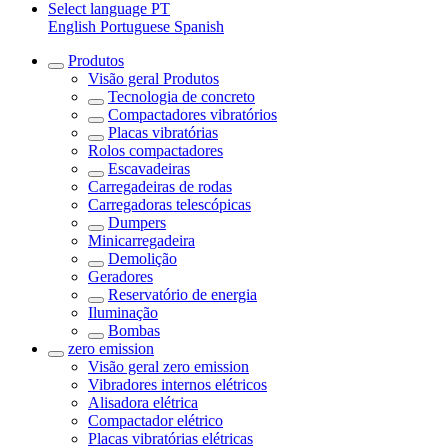
Select language
PT
English
Portuguese
Spanish
Produtos
Visão geral
Produtos
Tecnologia de concreto
Compactadores vibratórios
Placas vibratórias
Rolos compactadores
Escavadeiras
Carregadeiras de rodas
Carregadoras telescópicas
Dumpers
Minicarregadeira
Demolição
Geradores
Reservatório de energia
Iluminação
Bombas
zero emission
Visão geral
zero emission
Vibradores internos elétricos
Alisadora elétrica
Compactador elétrico
Placas vibratórias elétricas