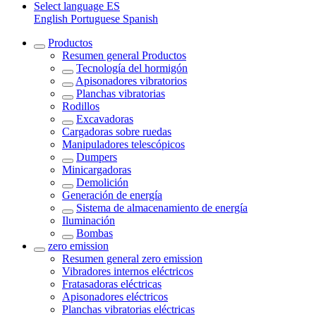
Select language
ES
English
Portuguese
Spanish
Productos
Resumen general
Productos
Tecnología del hormigón
Apisonadores vibratorios
Planchas vibratorias
Rodillos
Excavadoras
Cargadoras sobre ruedas
Manipuladores telescópicos
Dumpers
Minicargadoras
Demolición
Generación de energía
Sistema de almacenamiento de energía
Iluminación
Bombas
zero emission
Resumen general
zero emission
Vibradores internos eléctricos
Fratasadoras eléctricas
Apisonadores eléctricos
Planchas vibratorias eléctricas