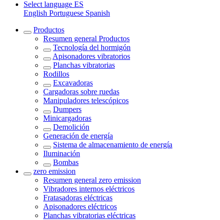
Select language
ES
English
Portuguese
Spanish
Productos
Resumen general
Productos
Tecnología del hormigón
Apisonadores vibratorios
Planchas vibratorias
Rodillos
Excavadoras
Cargadoras sobre ruedas
Manipuladores telescópicos
Dumpers
Minicargadoras
Demolición
Generación de energía
Sistema de almacenamiento de energía
Iluminación
Bombas
zero emission
Resumen general
zero emission
Vibradores internos eléctricos
Fratasadoras eléctricas
Apisonadores eléctricos
Planchas vibratorias eléctricas