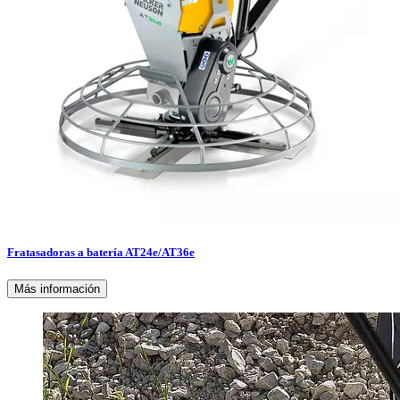
Fratasadoras a batería AT24e/AT36e
Más información