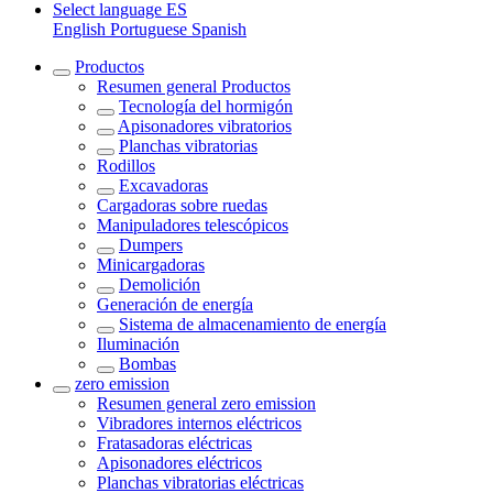
Select language
ES
English
Portuguese
Spanish
Productos
Resumen general
Productos
Tecnología del hormigón
Apisonadores vibratorios
Planchas vibratorias
Rodillos
Excavadoras
Cargadoras sobre ruedas
Manipuladores telescópicos
Dumpers
Minicargadoras
Demolición
Generación de energía
Sistema de almacenamiento de energía
Iluminación
Bombas
zero emission
Resumen general
zero emission
Vibradores internos eléctricos
Fratasadoras eléctricas
Apisonadores eléctricos
Planchas vibratorias eléctricas