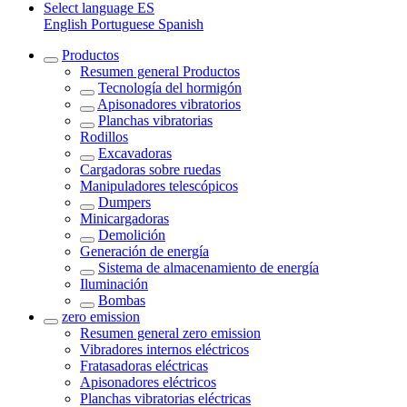
Select language
ES
English
Portuguese
Spanish
Productos
Resumen general
Productos
Tecnología del hormigón
Apisonadores vibratorios
Planchas vibratorias
Rodillos
Excavadoras
Cargadoras sobre ruedas
Manipuladores telescópicos
Dumpers
Minicargadoras
Demolición
Generación de energía
Sistema de almacenamiento de energía
Iluminación
Bombas
zero emission
Resumen general
zero emission
Vibradores internos eléctricos
Fratasadoras eléctricas
Apisonadores eléctricos
Planchas vibratorias eléctricas