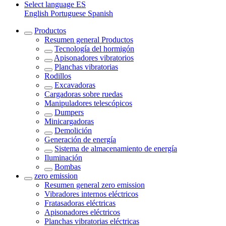
Select language
ES
English
Portuguese
Spanish
Productos
Resumen general
Productos
Tecnología del hormigón
Apisonadores vibratorios
Planchas vibratorias
Rodillos
Excavadoras
Cargadoras sobre ruedas
Manipuladores telescópicos
Dumpers
Minicargadoras
Demolición
Generación de energía
Sistema de almacenamiento de energía
Iluminación
Bombas
zero emission
Resumen general
zero emission
Vibradores internos eléctricos
Fratasadoras eléctricas
Apisonadores eléctricos
Planchas vibratorias eléctricas