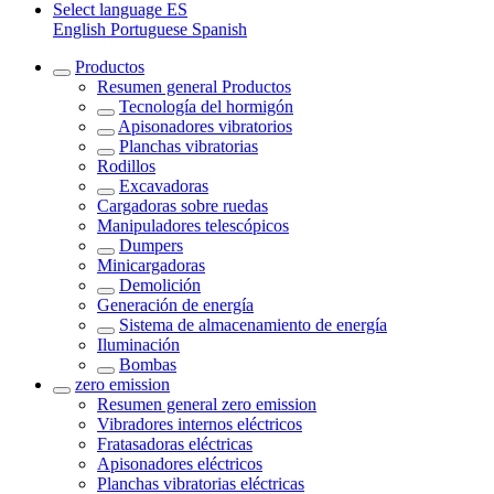
Select language
ES
English
Portuguese
Spanish
Productos
Resumen general
Productos
Tecnología del hormigón
Apisonadores vibratorios
Planchas vibratorias
Rodillos
Excavadoras
Cargadoras sobre ruedas
Manipuladores telescópicos
Dumpers
Minicargadoras
Demolición
Generación de energía
Sistema de almacenamiento de energía
Iluminación
Bombas
zero emission
Resumen general
zero emission
Vibradores internos eléctricos
Fratasadoras eléctricas
Apisonadores eléctricos
Planchas vibratorias eléctricas