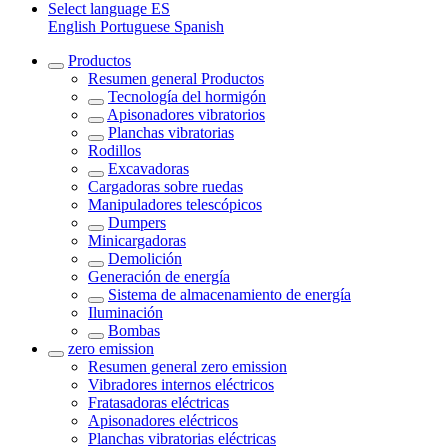
Select language
ES
English
Portuguese
Spanish
Productos
Resumen general
Productos
Tecnología del hormigón
Apisonadores vibratorios
Planchas vibratorias
Rodillos
Excavadoras
Cargadoras sobre ruedas
Manipuladores telescópicos
Dumpers
Minicargadoras
Demolición
Generación de energía
Sistema de almacenamiento de energía
Iluminación
Bombas
zero emission
Resumen general
zero emission
Vibradores internos eléctricos
Fratasadoras eléctricas
Apisonadores eléctricos
Planchas vibratorias eléctricas