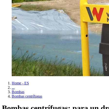
Home - ES
...
Bombas
Bombas centrífugas
Bombas centrífugas: para un dr