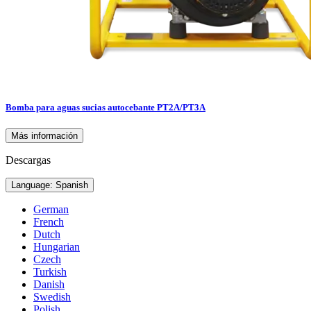
Bomba para aguas sucias autocebante PT2A/PT3A
Más información
Descargas
Language: Spanish
German
French
Dutch
Hungarian
Czech
Turkish
Danish
Swedish
Polish