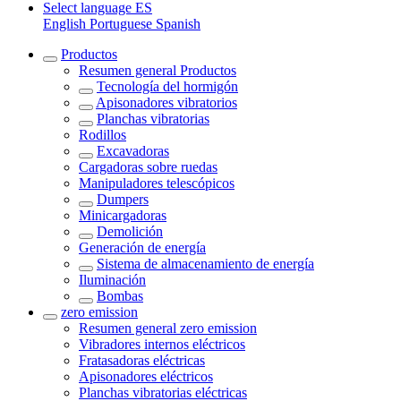
Select language
ES
English
Portuguese
Spanish
Productos
Resumen general
Productos
Tecnología del hormigón
Apisonadores vibratorios
Planchas vibratorias
Rodillos
Excavadoras
Cargadoras sobre ruedas
Manipuladores telescópicos
Dumpers
Minicargadoras
Demolición
Generación de energía
Sistema de almacenamiento de energía
Iluminación
Bombas
zero emission
Resumen general
zero emission
Vibradores internos eléctricos
Fratasadoras eléctricas
Apisonadores eléctricos
Planchas vibratorias eléctricas