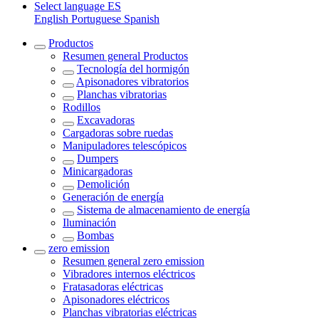
Select language
ES
English
Portuguese
Spanish
Productos
Resumen general
Productos
Tecnología del hormigón
Apisonadores vibratorios
Planchas vibratorias
Rodillos
Excavadoras
Cargadoras sobre ruedas
Manipuladores telescópicos
Dumpers
Minicargadoras
Demolición
Generación de energía
Sistema de almacenamiento de energía
Iluminación
Bombas
zero emission
Resumen general
zero emission
Vibradores internos eléctricos
Fratasadoras eléctricas
Apisonadores eléctricos
Planchas vibratorias eléctricas