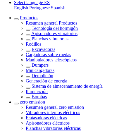
Select language
ES
English
Portuguese
Spanish
Productos
Resumen general
Productos
Tecnología del hormigón
Apisonadores vibratorios
Planchas vibratorias
Rodillos
Excavadoras
Cargadoras sobre ruedas
Manipuladores telescópicos
Dumpers
Minicargadoras
Demolición
Generación de energía
Sistema de almacenamiento de energía
Iluminación
Bombas
zero emission
Resumen general
zero emission
Vibradores internos eléctricos
Fratasadoras eléctricas
Apisonadores eléctricos
Planchas vibratorias eléctricas