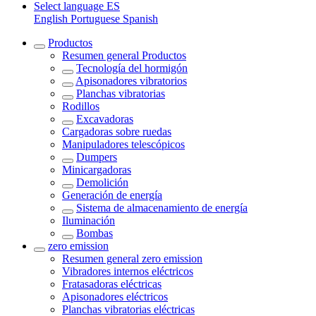
Select language
ES
English
Portuguese
Spanish
Productos
Resumen general
Productos
Tecnología del hormigón
Apisonadores vibratorios
Planchas vibratorias
Rodillos
Excavadoras
Cargadoras sobre ruedas
Manipuladores telescópicos
Dumpers
Minicargadoras
Demolición
Generación de energía
Sistema de almacenamiento de energía
Iluminación
Bombas
zero emission
Resumen general
zero emission
Vibradores internos eléctricos
Fratasadoras eléctricas
Apisonadores eléctricos
Planchas vibratorias eléctricas