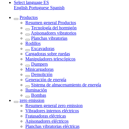
Select language
ES
English
Portuguese
Spanish
Productos
Resumen general
Productos
Tecnología del hormigón
Apisonadores vibratorios
Planchas vibratorias
Rodillos
Excavadoras
Cargadoras sobre ruedas
Manipuladores telescópicos
Dumpers
Minicargadoras
Demolición
Generación de energía
Sistema de almacenamiento de energía
Iluminación
Bombas
zero emission
Resumen general
zero emission
Vibradores internos eléctricos
Fratasadoras eléctricas
Apisonadores eléctricos
Planchas vibratorias eléctricas