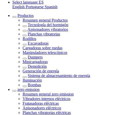
Select language
ES
English
Portuguese
Spanish
Productos
Resumen general
Productos
Tecnología del hormigón
Apisonadores vibratorios
Planchas vibratorias
Rodillos
Excavadoras
Cargadoras sobre ruedas
Manipuladores telescópicos
Dumpers
Minicargadoras
Demolición
Generación de energía
Sistema de almacenamiento de energía
Iluminación
Bombas
zero emission
Resumen general
zero emission
Vibradores internos eléctricos
Fratasadoras eléctricas
Apisonadores eléctricos
Planchas vibratorias eléctricas