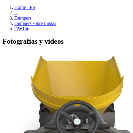
Home - ES
...
Dumpers
Dumpers sobre ruedas
DW15e
Fotografías y vídeos