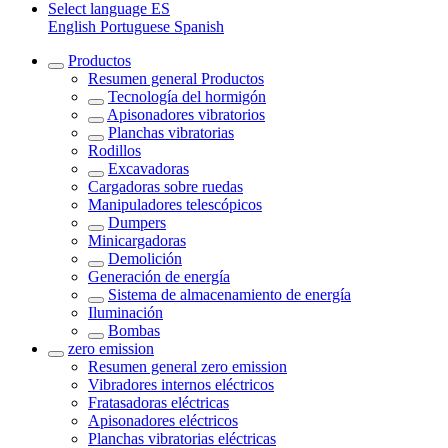
Select language
ES
English
Portuguese
Spanish
Productos
Resumen general
Productos
Tecnología del hormigón
Apisonadores vibratorios
Planchas vibratorias
Rodillos
Excavadoras
Cargadoras sobre ruedas
Manipuladores telescópicos
Dumpers
Minicargadoras
Demolición
Generación de energía
Sistema de almacenamiento de energía
Iluminación
Bombas
zero emission
Resumen general
zero emission
Vibradores internos eléctricos
Fratasadoras eléctricas
Apisonadores eléctricos
Planchas vibratorias eléctricas