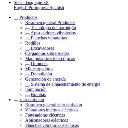
Select language
ES
English
Portuguese
Spanish
Productos
Resumen general
Productos
Tecnología del hormigón
Apisonadores vibratorios
Planchas vibratorias
Rodillos
Excavadoras
Cargadoras sobre ruedas
Manipuladores telescópicos
Dumpers
Minicargadoras
Demolición
Generación de energía
Sistema de almacenamiento de energía
Iluminación
Bombas
zero emission
Resumen general
zero emission
Vibradores internos eléctricos
Fratasadoras eléctricas
Apisonadores eléctricos
Planchas vibratorias eléctricas