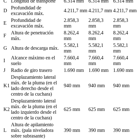
C
Longitud de transporte
6.314 mm
6.314 mm
6.314 mm
Profundidad de
D
4.211,7 mm
4.211,7 mm
4.211,7 mm
excavación máx.
Profundidad de
2.858,3
2.858,3
2.858,3
E
excavación máx.
mm
mm
mm
Altura de penetración
8.262,4
8.262,4
8.262,4
F
máx.
mm
mm
mm
5.582,1
5.582,1
5.582,1
G
Altura de descarga máx.
mm
mm
mm
Alcance máximo en el
7.660,4
7.660,4
7.660,4
I
suelo
mm
mm
mm
J
Radio de giro trasero
1.690 mm
1.690 mm
1.690 mm
Desplazamiento lateral
máx. de la pluma (en el
K1
940 mm
940 mm
940 mm
lado derecho desde el
centro de la cuchara)
Desplazamiento lateral
máx. de la pluma (en el
K2
625 mm
625 mm
625 mm
lado izquierdo desde el
centro de la cuchara)
Altura de apilamiento
L
máx. (pala niveladora
390 mm
390 mm
390 mm
sobre subrasante)