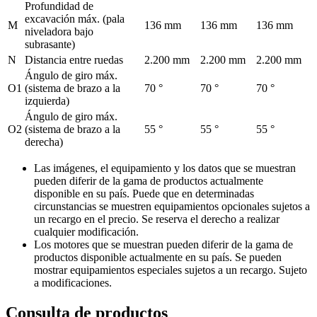
Profundidad de
excavación máx. (pala
M
136 mm
136 mm
136 mm
niveladora bajo
subrasante)
N
Distancia entre ruedas
2.200 mm
2.200 mm
2.200 mm
Ángulo de giro máx.
O1
(sistema de brazo a la
70 °
70 °
70 °
izquierda)
Ángulo de giro máx.
O2
(sistema de brazo a la
55 °
55 °
55 °
derecha)
Las imágenes, el equipamiento y los datos que se muestran
pueden diferir de la gama de productos actualmente
disponible en su país. Puede que en determinadas
circunstancias se muestren equipamientos opcionales sujetos a
un recargo en el precio. Se reserva el derecho a realizar
cualquier modificación.
Los motores que se muestran pueden diferir de la gama de
productos disponible actualmente en su país. Se pueden
mostrar equipamientos especiales sujetos a un recargo. Sujeto
a modificaciones.
Consulta de productos