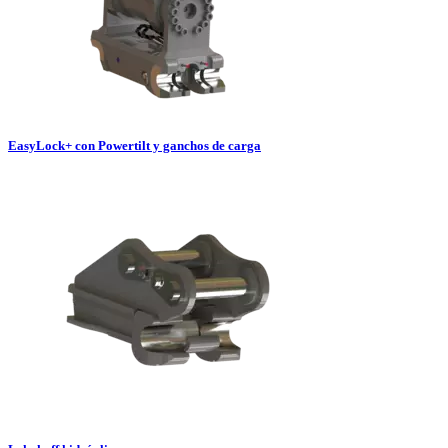
EasyLock+ con Powertilt y ganchos de carga