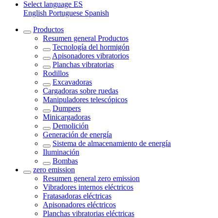
Select language
ES
English
Portuguese
Spanish
Productos
Resumen general
Productos
Tecnología del hormigón
Apisonadores vibratorios
Planchas vibratorias
Rodillos
Excavadoras
Cargadoras sobre ruedas
Manipuladores telescópicos
Dumpers
Minicargadoras
Demolición
Generación de energía
Sistema de almacenamiento de energía
Iluminación
Bombas
zero emission
Resumen general
zero emission
Vibradores internos eléctricos
Fratasadoras eléctricas
Apisonadores eléctricos
Planchas vibratorias eléctricas