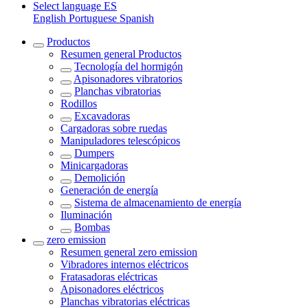
Select language
ES
English
Portuguese
Spanish
Productos
Resumen general
Productos
Tecnología del hormigón
Apisonadores vibratorios
Planchas vibratorias
Rodillos
Excavadoras
Cargadoras sobre ruedas
Manipuladores telescópicos
Dumpers
Minicargadoras
Demolición
Generación de energía
Sistema de almacenamiento de energía
Iluminación
Bombas
zero emission
Resumen general
zero emission
Vibradores internos eléctricos
Fratasadoras eléctricas
Apisonadores eléctricos
Planchas vibratorias eléctricas