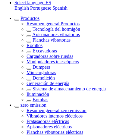
Select language
ES
English
Portuguese
Spanish
Productos
Resumen general
Productos
Tecnología del hormigón
Apisonadores vibratorios
Planchas vibratorias
Rodillos
Excavadoras
Cargadoras sobre ruedas
Manipuladores telescópicos
Dumpers
Minicargadoras
Demolición
Generación de energía
Sistema de almacenamiento de energía
Iluminación
Bombas
zero emission
Resumen general
zero emission
Vibradores internos eléctricos
Fratasadoras eléctricas
Apisonadores eléctricos
Planchas vibratorias eléctricas