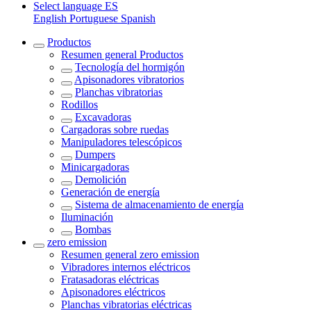
Select language
ES
English
Portuguese
Spanish
Productos
Resumen general
Productos
Tecnología del hormigón
Apisonadores vibratorios
Planchas vibratorias
Rodillos
Excavadoras
Cargadoras sobre ruedas
Manipuladores telescópicos
Dumpers
Minicargadoras
Demolición
Generación de energía
Sistema de almacenamiento de energía
Iluminación
Bombas
zero emission
Resumen general
zero emission
Vibradores internos eléctricos
Fratasadoras eléctricas
Apisonadores eléctricos
Planchas vibratorias eléctricas