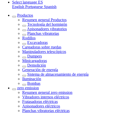
Select language
ES
English
Portuguese
Spanish
Productos
Resumen general
Productos
Tecnología del hormigón
Apisonadores vibratorios
Planchas vibratorias
Rodillos
Excavadoras
Cargadoras sobre ruedas
Manipuladores telescópicos
Dumpers
Minicargadoras
Demolición
Generación de energía
Sistema de almacenamiento de energía
Iluminación
Bombas
zero emission
Resumen general
zero emission
Vibradores internos eléctricos
Fratasadoras eléctricas
Apisonadores eléctricos
Planchas vibratorias eléctricas