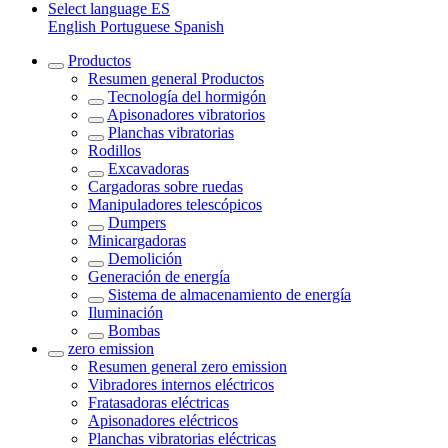
Select language
ES
English
Portuguese
Spanish
Productos
Resumen general
Productos
Tecnología del hormigón
Apisonadores vibratorios
Planchas vibratorias
Rodillos
Excavadoras
Cargadoras sobre ruedas
Manipuladores telescópicos
Dumpers
Minicargadoras
Demolición
Generación de energía
Sistema de almacenamiento de energía
Iluminación
Bombas
zero emission
Resumen general
zero emission
Vibradores internos eléctricos
Fratasadoras eléctricas
Apisonadores eléctricos
Planchas vibratorias eléctricas