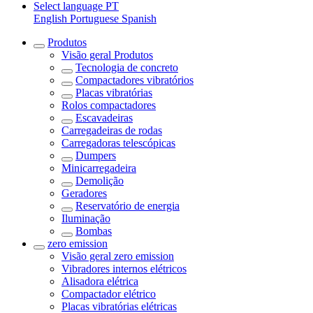
Select language
PT
English
Portuguese
Spanish
Produtos
Visão geral
Produtos
Tecnologia de concreto
Compactadores vibratórios
Placas vibratórias
Rolos compactadores
Escavadeiras
Carregadeiras de rodas
Carregadoras telescópicas
Dumpers
Minicarregadeira
Demolição
Geradores
Reservatório de energia
Iluminação
Bombas
zero emission
Visão geral
zero emission
Vibradores internos elétricos
Alisadora elétrica
Compactador elétrico
Placas vibratórias elétricas