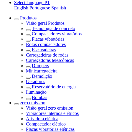
Select language
PT
English
Portuguese
Spanish
Produtos
Visão geral
Produtos
Tecnologia de concreto
Compactadores vibratórios
Placas vibratórias
Rolos compactadores
Escavadeiras
Carregadeiras de rodas
Carregadoras telescópicas
Dumpers
Minicarregadeira
Demolição
Geradores
Reservatório de energia
Iluminação
Bombas
zero emission
Visão geral
zero emission
Vibradores internos elétricos
Alisadora elétrica
Compactador elétrico
Placas vibratórias elétricas