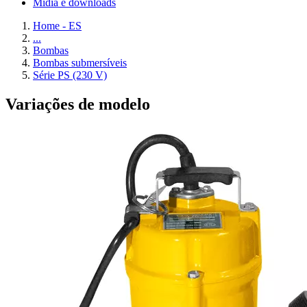
Mídia e downloads
Home - ES
...
Bombas
Bombas submersíveis
Série PS (230 V)
Variações de modelo