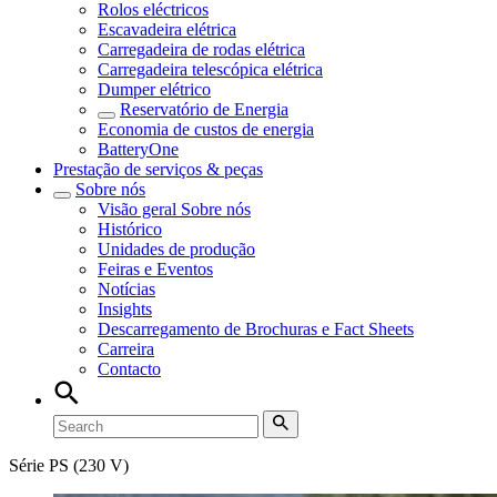
Rolos eléctricos
Escavadeira elétrica
Carregadeira de rodas elétrica
Carregadeira telescópica elétrica
Dumper elétrico
Reservatório de Energia
Economia de custos de energia
BatteryOne
Prestação de serviços & peças
Sobre nós
Visão geral
Sobre nós
Histórico
Unidades de produção
Feiras e Eventos
Notícias
Insights
Descarregamento de Brochuras e Fact Sheets
Carreira
Contacto
Série PS (230 V)