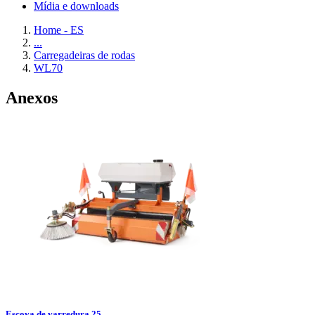
Mídia e downloads
Home - ES
...
Carregadeiras de rodas
WL70
Anexos
Escova de varredura 25