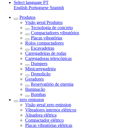
Select language
PT
English
Portuguese
Spanish
Produtos
Visão geral
Produtos
Tecnologia de concreto
Compactadores vibratórios
Placas vibratórias
Rolos compactadores
Escavadeiras
Carregadeiras de rodas
Carregadoras telescópicas
Dumpers
Minicarregadeira
Demolição
Geradores
Reservatório de energia
Iluminação
Bombas
zero emission
Visão geral
zero emission
Vibradores internos elétricos
Alisadora elétrica
Compactador elétrico
Placas vibratórias elétricas