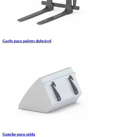
Garfo para paletes dobrável
Gancho para solda