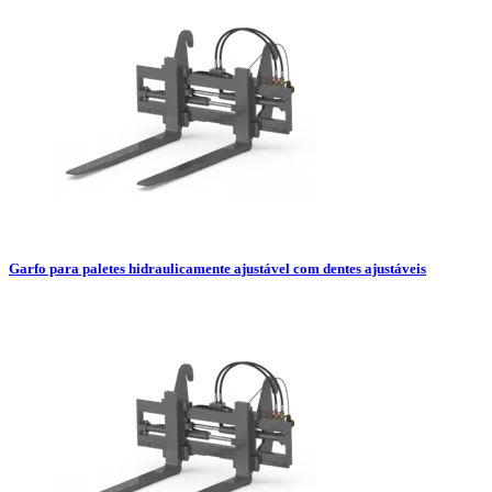
Garfo para paletes hidraulicamente ajustável com dentes ajustáveis