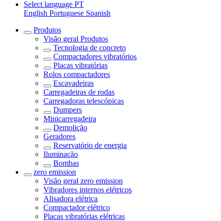
Select language
PT
English
Portuguese
Spanish
Produtos
Visão geral
Produtos
Tecnologia de concreto
Compactadores vibratórios
Placas vibratórias
Rolos compactadores
Escavadeiras
Carregadeiras de rodas
Carregadoras telescópicas
Dumpers
Minicarregadeira
Demolição
Geradores
Reservatório de energia
Iluminação
Bombas
zero emission
Visão geral
zero emission
Vibradores internos elétricos
Alisadora elétrica
Compactador elétrico
Placas vibratórias elétricas