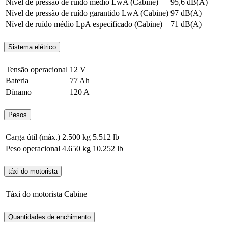
Nível de pressão de ruído médio LwA (Cabine)
95,6 dB(A)
Nível de pressão de ruído garantido LwA (Cabine)
97 dB(A)
Nível de ruído médio LpA especificado (Cabine)
71 dB(A)
Sistema elétrico
Tensão operacional
12 V
Bateria
77 Ah
Dínamo
120 A
Pesos
Carga útil (máx.)
2.500 kg
5.512 lb
Peso operacional
4.650 kg
10.252 lb
táxi do motorista
Táxi do motorista
Cabine
Quantidades de enchimento