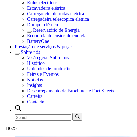
Rolos eléctricos
Escavadeira elétrica
Carregadeira de rodas elétrica
Carregadeira telescópica elétrica
Dumper elétrico
Reservatório de Energia
Economia de custos de energia
BatteryOne
Prestação de serviços & peças
Sobre nós
Visão geral
Sobre nós
Histórico
Unidades de produção
Feiras e Eventos
Notícias
Insights
Descarregamento de Brochuras e Fact Sheets
Carreira
Contacto
TH
625