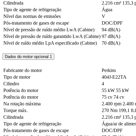
Cilindrada
2.216 cm³
135,3 
Tipo de agente de refrigeração
Água
Nível das normas de emissões
V
Pós-tratamento de gases de escape
DOC/DPF
Nível de pressão de ruído médio LwA (Cabine)
94 dB(A)
Nível de pressão de ruído garantido LwA (Cabine)
97 dB(A)
Nível de ruído médio LpA especificado (Cabine)
70 dB(A)
Dados do motor opcional 1
Fabricante do motor
Perkins
Tipo de motor
404J-E22TA
Cilindro
4
Potência do motor
55 kW
55 kW
Potência do motor
75 cv
74 cv
Na rotação máxima
2.400 rpm
2.400 
Torque máx.
270 Nm
199,1 ft.
Cilindrada
2.216 cm³
135,3 
Tipo de agente de refrigeração
Água/ar de alime
Pós-tratamento de gases de escape
DOC/DPF