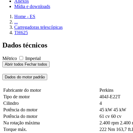
Anexos
Mídia e downloads
Home - ES
...
Carregadoras telescópicas
TH625
Dados técnicos
Métrico
Imperial
Abrir todos
Fechar todos
Dados do motor padrão
Fabricante do motor
Perkins
Tipo de motor
404J-E22T
Cilindro
4
Potência do motor
45 kW
45 kW
Potência do motor
61 cv
60 cv
Na rotação máxima
2.400 rpm
2.400 
Torque máx.
222 Nm
163,7 ft.