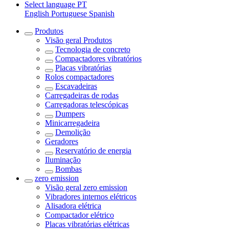
Select language
PT
English
Portuguese
Spanish
Produtos
Visão geral
Produtos
Tecnologia de concreto
Compactadores vibratórios
Placas vibratórias
Rolos compactadores
Escavadeiras
Carregadeiras de rodas
Carregadoras telescópicas
Dumpers
Minicarregadeira
Demolição
Geradores
Reservatório de energia
Iluminação
Bombas
zero emission
Visão geral
zero emission
Vibradores internos elétricos
Alisadora elétrica
Compactador elétrico
Placas vibratórias elétricas