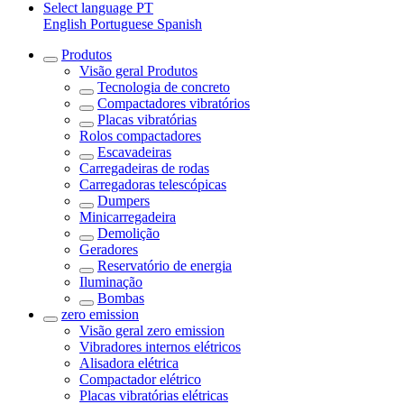
Select language
PT
English
Portuguese
Spanish
Produtos
Visão geral
Produtos
Tecnologia de concreto
Compactadores vibratórios
Placas vibratórias
Rolos compactadores
Escavadeiras
Carregadeiras de rodas
Carregadoras telescópicas
Dumpers
Minicarregadeira
Demolição
Geradores
Reservatório de energia
Iluminação
Bombas
zero emission
Visão geral
zero emission
Vibradores internos elétricos
Alisadora elétrica
Compactador elétrico
Placas vibratórias elétricas