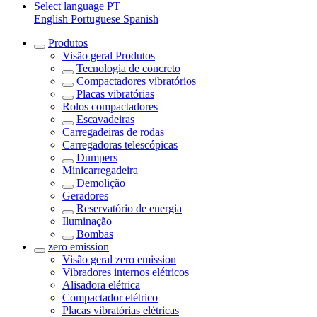
Select language
PT
English
Portuguese
Spanish
Produtos
Visão geral
Produtos
Tecnologia de concreto
Compactadores vibratórios
Placas vibratórias
Rolos compactadores
Escavadeiras
Carregadeiras de rodas
Carregadoras telescópicas
Dumpers
Minicarregadeira
Demolição
Geradores
Reservatório de energia
Iluminação
Bombas
zero emission
Visão geral
zero emission
Vibradores internos elétricos
Alisadora elétrica
Compactador elétrico
Placas vibratórias elétricas