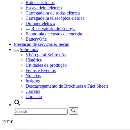
Rolos eléctricos
Escavadeira elétrica
Carregadeira de rodas elétrica
Carregadeira telescópica elétrica
Dumper elétrico
Reservatório de Energia
Economia de custos de energia
BatteryOne
Prestação de serviços & peças
Sobre nós
Visão geral
Sobre nós
Histórico
Unidades de produção
Feiras e Eventos
Notícias
Insights
Descarregamento de Brochuras e Fact Sheets
Carreira
Contacto
DT
10