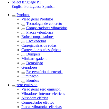
Select language
PT
English
Portuguese
Spanish
Produtos
Visão geral
Produtos
Tecnologia de concreto
Compactadores vibratórios
Placas vibratórias
Rolos compactadores
Escavadeiras
Carregadeiras de rodas
Carregadoras telescópicas
Dumpers
Minicarregadeira
Demolição
Geradores
Reservatório de energia
Iluminação
Bombas
zero emission
Visão geral
zero emission
Vibradores internos elétricos
Alisadora elétrica
Compactador elétrico
Placas vibratórias elétricas