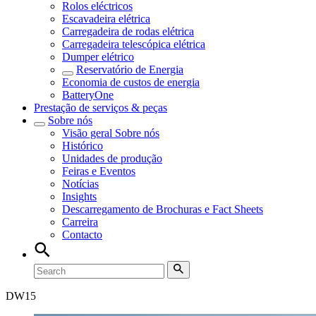
Rolos eléctricos
Escavadeira elétrica
Carregadeira de rodas elétrica
Carregadeira telescópica elétrica
Dumper elétrico
Reservatório de Energia
Economia de custos de energia
BatteryOne
Prestação de serviços & peças
Sobre nós
Visão geral
Sobre nós
Histórico
Unidades de produção
Feiras e Eventos
Notícias
Insights
Descarregamento de Brochuras e Fact Sheets
Carreira
Contacto
DW
15