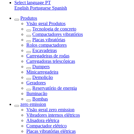
Select language
PT
English
Portuguese
Spanish
Produtos
Visão geral
Produtos
Tecnologia de concreto
Compactadores vibratórios
Placas vibratórias
Rolos compactadores
Escavadeiras
Carregadeiras de rodas
Carregadoras telescópicas
Dumpers
Minicarregadeira
Demolição
Geradores
Reservatório de energia
Iluminação
Bombas
zero emission
Visão geral
zero emission
Vibradores internos elétricos
Alisadora elétrica
Compactador elétrico
Placas vibratórias elétricas