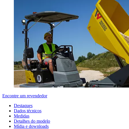
Encontre um revendedor
Destaques
Dados técnicos
Medidas
Detalhes do modelo
Mídia e downloads