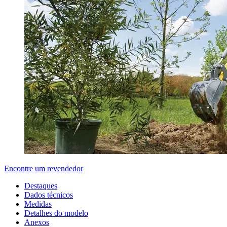
Encontre um revendedor
Destaques
Dados técnicos
Medidas
Detalhes do modelo
Anexos