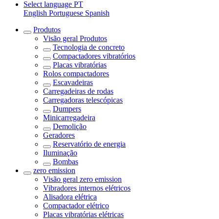
Select language
PT
English
Portuguese
Spanish
Produtos
Visão geral
Produtos
Tecnologia de concreto
Compactadores vibratórios
Placas vibratórias
Rolos compactadores
Escavadeiras
Carregadeiras de rodas
Carregadoras telescópicas
Dumpers
Minicarregadeira
Demolição
Geradores
Reservatório de energia
Iluminação
Bombas
zero emission
Visão geral
zero emission
Vibradores internos elétricos
Alisadora elétrica
Compactador elétrico
Placas vibratórias elétricas