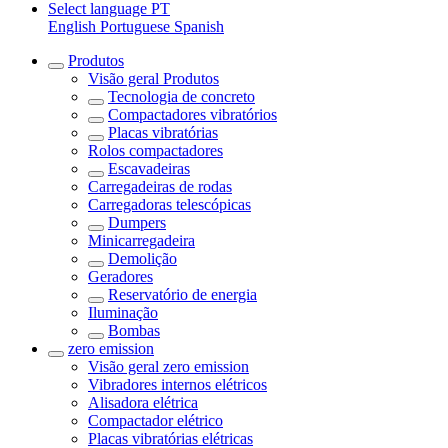
Select language
PT
English
Portuguese
Spanish
Produtos
Visão geral
Produtos
Tecnologia de concreto
Compactadores vibratórios
Placas vibratórias
Rolos compactadores
Escavadeiras
Carregadeiras de rodas
Carregadoras telescópicas
Dumpers
Minicarregadeira
Demolição
Geradores
Reservatório de energia
Iluminação
Bombas
zero emission
Visão geral
zero emission
Vibradores internos elétricos
Alisadora elétrica
Compactador elétrico
Placas vibratórias elétricas