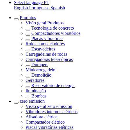
Select language
PT
English
Portuguese
Spanish
Produtos
Visão geral
Produtos
Tecnologia de concreto
Compactadores vibratórios
Placas vibratórias
Rolos compactadores
Escavadeiras
Carregadeiras de rodas
Carregadoras telescópicas
Dumpers
Minicarregadeira
Demolição
Geradores
Reservatório de energia
Iluminação
Bombas
zero emission
Visão geral
zero emission
Vibradores internos elétricos
Alisadora elétrica
Compactador elétrico
Placas vibratórias elétricas