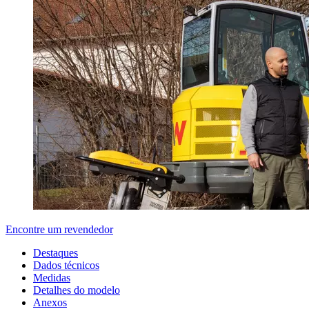
Encontre um revendedor
Destaques
Dados técnicos
Medidas
Detalhes do modelo
Anexos