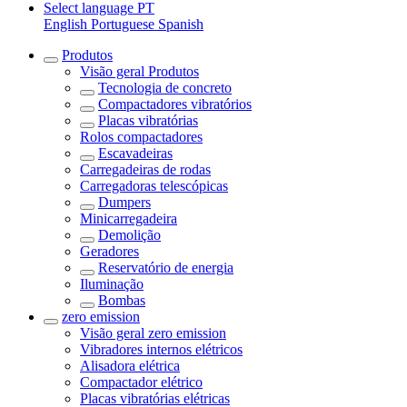
Select language
PT
English
Portuguese
Spanish
Produtos
Visão geral
Produtos
Tecnologia de concreto
Compactadores vibratórios
Placas vibratórias
Rolos compactadores
Escavadeiras
Carregadeiras de rodas
Carregadoras telescópicas
Dumpers
Minicarregadeira
Demolição
Geradores
Reservatório de energia
Iluminação
Bombas
zero emission
Visão geral
zero emission
Vibradores internos elétricos
Alisadora elétrica
Compactador elétrico
Placas vibratórias elétricas