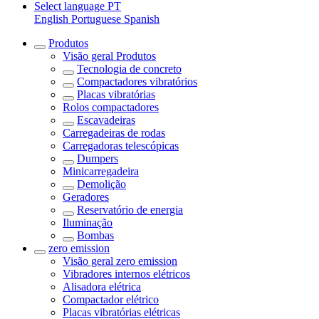
Select language
PT
English
Portuguese
Spanish
Produtos
Visão geral
Produtos
Tecnologia de concreto
Compactadores vibratórios
Placas vibratórias
Rolos compactadores
Escavadeiras
Carregadeiras de rodas
Carregadoras telescópicas
Dumpers
Minicarregadeira
Demolição
Geradores
Reservatório de energia
Iluminação
Bombas
zero emission
Visão geral
zero emission
Vibradores internos elétricos
Alisadora elétrica
Compactador elétrico
Placas vibratórias elétricas