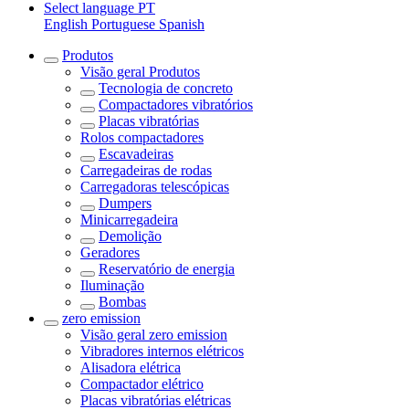
Select language
PT
English
Portuguese
Spanish
Produtos
Visão geral
Produtos
Tecnologia de concreto
Compactadores vibratórios
Placas vibratórias
Rolos compactadores
Escavadeiras
Carregadeiras de rodas
Carregadoras telescópicas
Dumpers
Minicarregadeira
Demolição
Geradores
Reservatório de energia
Iluminação
Bombas
zero emission
Visão geral
zero emission
Vibradores internos elétricos
Alisadora elétrica
Compactador elétrico
Placas vibratórias elétricas